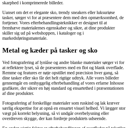
skarphed i komprimerede billeder.
Uanset om det er elegante sko, trendy sneakers eller luksuriøse
tasker, sørger vi for at præsentere dem med den opmærksomhed, de
fortjener. Vores efterbehandlingsteknikker er designet til at
fremhæve materialernes egenskaber og sikre, at dine produkter
skiller sig ud på webshoppen, i kataloger og i
markedsføringsmateriale.
Metal og kæder på tasker og sko
Ved fotografering af lynlåse og andre blanke materialer sørger vi for
at reflektere lyset, så de præsenteres med en flot og blank overflade.
Remme og features er nøje opstillet med præcision hver gang, så
dine tasker eller sko får det helt rigtige udtryk. Alle vores billeder
gennemgår en omhyggelig efterbehandling af vores erfarne Inhouse
grafikere, der sikrer en høj standard og ensartethed i præsentationen
af dine produkter.
Fotografering af forskellige materialer som ruskind og lak kræver
særlig ekspertise for at opnå en ensartet visuel helhed. Vi lægger stor
vægt på korrekt belysning, så vi undgår overbelysning eller
overdreven skygge, der kan fordreje produktets udseende.