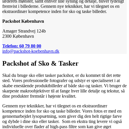
læderets mønster, samt enhver lille syning og detalje, bliver tydeligt
fremvist i billederne.
Gennem nye teknikker, har vi tilegnet os en
ekstraordinær kompetence inden for sko og taske billeder.
Packshot København
Amager Strandvej 124b
2300 København
Telefon: 60 79 80 00
info@packshot-koebenhavn.dk
Packshot af Sko & Tasker
Skal du bruge sko eller tasker packshot, er du kommet til det rette
sted. Vores professionelle fotografer og udstyr er specialiseret i at
skabe enestående produktbilleder af både sko og tasker. Vi bruger de
skarpeste makroobjektiver til at fange hver lille detalje og tekstur, så
dine produkter fremstår i højeste kvalitet.
Gennem nye teknikker, har vi tilegnet os en ekstraordinær
kompetence inden for sko og taske billeder.
Vores fotos er med en
gennemarbejdet lysopsætning, som giver dig den helt rigtige farve
og dybde i dine sko eller tasker. Som en ekstra ting levere vi også
individuelle over flader af high-pass filtre som kan give øget