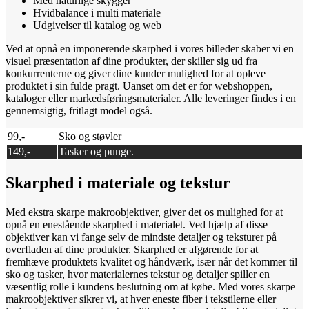
Med naturlige skygger
Hvidbalance i multi materiale
Udgivelser til katalog og web
Ved at opnå en imponerende skarphed i vores billeder skaber vi en
visuel præsentation af dine produkter, der skiller sig ud fra
konkurrenterne og giver dine kunder mulighed for at opleve
produktet i sin fulde pragt. Uanset om det er for webshoppen,
kataloger eller markedsføringsmaterialer.
Alle leveringer findes i en
gennemsigtig, fritlagt model også.
99,-
Sko og støvler
149,-
Tasker og punge.
Skarphed i materiale og tekstur
Med ekstra skarpe makroobjektiver, giver det os mulighed for at
opnå en enestående skarphed i materialet. Ved hjælp af disse
objektiver kan vi fange selv de mindste detaljer og teksturer på
overfladen af dine produkter. Skarphed er afgørende for at
fremhæve produktets kvalitet og håndværk, især når det kommer til
sko og tasker, hvor materialernes tekstur og detaljer spiller en
væsentlig rolle i kundens beslutning om at købe. Med vores skarpe
makroobjektiver sikrer vi, at hver eneste fiber i tekstilerne eller