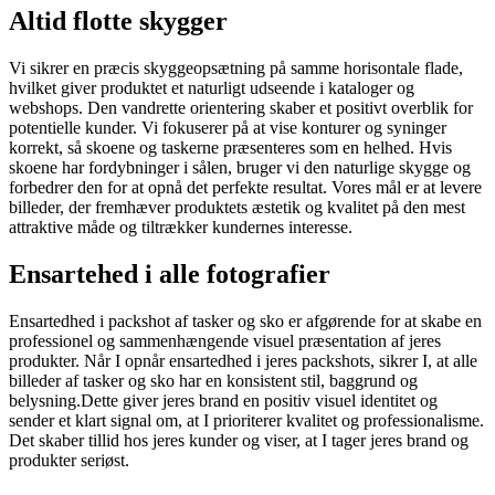
Altid flotte skygger
Vi sikrer en præcis skyggeopsætning på samme horisontale flade,
hvilket giver produktet et naturligt udseende i kataloger og
webshops. Den vandrette orientering skaber et positivt overblik for
potentielle kunder. Vi fokuserer på at vise konturer og syninger
korrekt, så skoene og taskerne præsenteres som en helhed. Hvis
skoene har fordybninger i sålen, bruger vi den naturlige skygge og
forbedrer den for at opnå det perfekte resultat. Vores mål er at levere
billeder, der fremhæver produktets æstetik og kvalitet på den mest
attraktive måde og tiltrækker kundernes interesse.
Ensartehed i alle fotografier
Ensartedhed i packshot af tasker og sko er afgørende for at skabe en
professionel og sammenhængende visuel præsentation af jeres
produkter. Når I opnår ensartedhed i jeres packshots, sikrer I, at alle
billeder af tasker og sko har en konsistent stil, baggrund og
belysning.Dette giver jeres brand en positiv visuel identitet og
sender et klart signal om, at I prioriterer kvalitet og professionalisme.
Det skaber tillid hos jeres kunder og viser, at I tager jeres brand og
produkter seriøst.